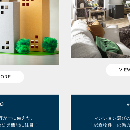
03
v
万が一に備えた、
マンション選び
の防災機能に注目！
「駅近物件」の魅