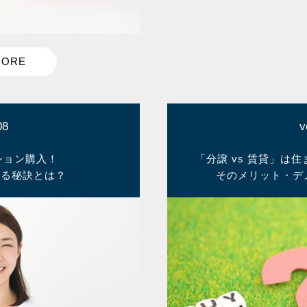
08
v
ション購入！
「分譲 vs 賃貸」は
せる秘訣とは？
そのメリット・デ