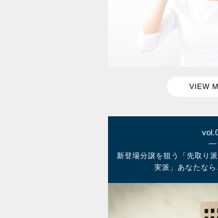
vol.
新登場分譲を狙う「先取り派
実派」あなたなら